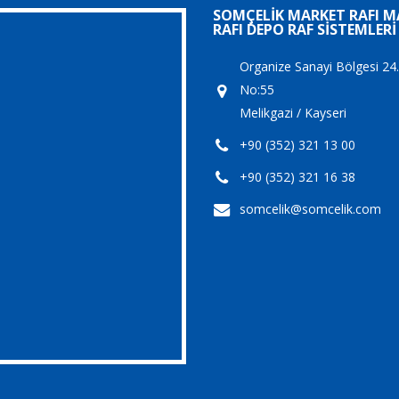
SOMÇELIK MARKET RAFI 
RAFI DEPO RAF SISTEMLERI
Organize Sanayi Bölgesi 24
No:55
Melikgazi / Kayseri
+90 (352) 321 13 00
+90 (352) 321 16 38
somcelik@somcelik.com