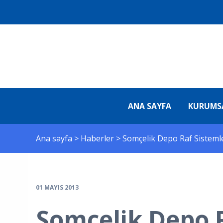
ANA SAYFA
KURUMS
Ana sayfa
>
Haberler
>
Somçelik Depo Raf Sisteml
01 MAYIS 2013
Somçelik Depo R