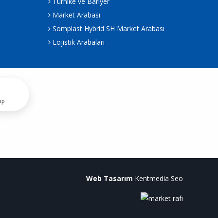
Turnike ve Bariyer
Market Arabası
Somplast Hybrid SH Market Arabası
Lojistik Arabaları
pp
Web Tasarım
Kentmedia Seo