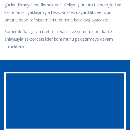
güçlendirmeyi hedeflemektedir. Gelişmiş üretim teknolojileri ve
kalite odaklı yaklaşımıyla tesis, yüksek dayanıklılık ve uzun
ömürlü depo raf sistemleri üretimine katkı sağlayacaktır.
Somçelik Raf, güçlü üretim altyapısı ve sürdürülebilir kalite
anlayışıyla sektördeki lider konumunu pekiştirmeye devam
etmektedir.