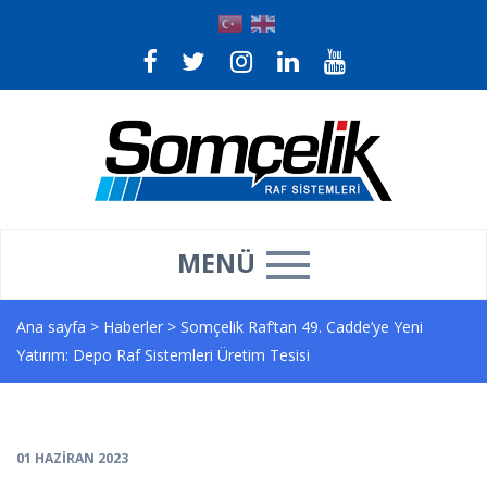
MENÜ
Ana sayfa
>
Haberler
>
Somçelik Raf’tan 49. Cadde’ye Yeni
Yatırım: Depo Raf Sistemleri Üretim Tesisi
01 HAZIRAN 2023