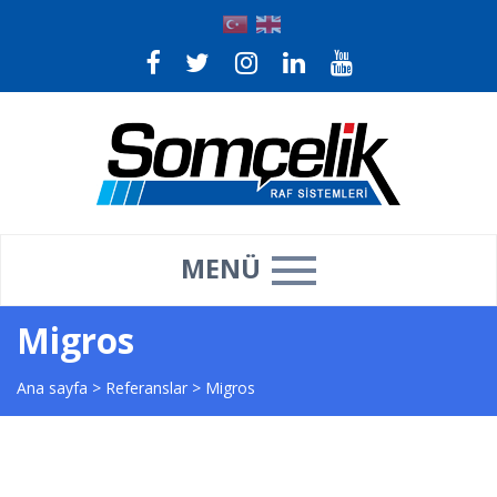
MENÜ
Migros
Ana sayfa
>
Referanslar
>
Migros