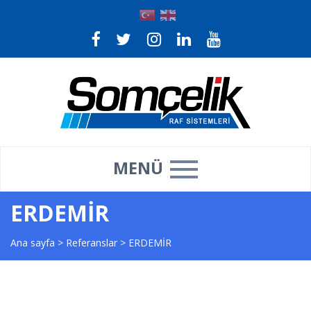
MENÜ
ERDEMİR
Ana sayfa
>
Referanslar
>
ERDEMİR