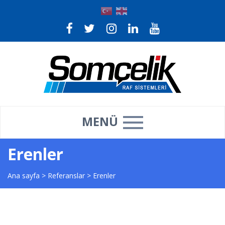
MENÜ
Erenler
Ana sayfa
>
Referanslar
>
Erenler