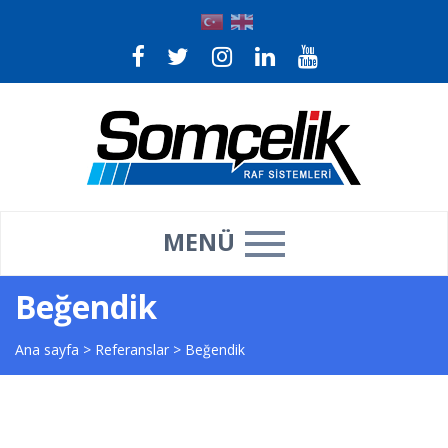
MENÜ
Beğendik
Ana sayfa
>
Referanslar
>
Beğendik