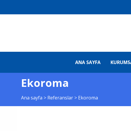
ANA SAYFA
KURUMS
Ekoroma
Ana sayfa
>
Referanslar
>
Ekoroma