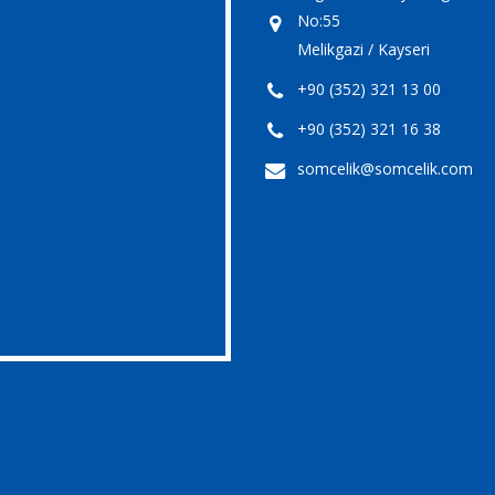
No:55
Melikgazi / Kayseri
+90 (352) 321 13 00
+90 (352) 321 16 38
somcelik@somcelik.com