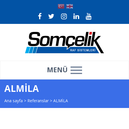
MENÜ
ALMİLA
Ana sayfa
>
Referanslar
>
ALMİLA