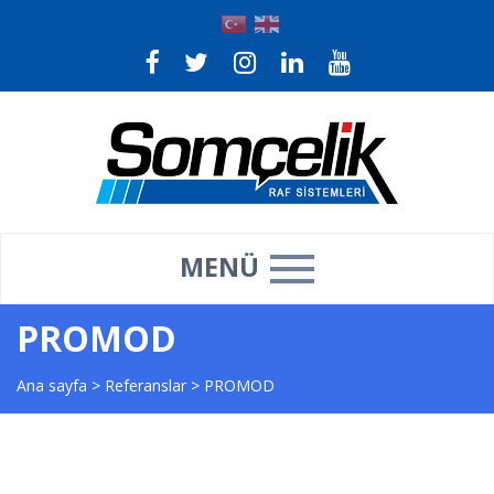
MENÜ
PROMOD
Ana sayfa
>
Referanslar
>
PROMOD