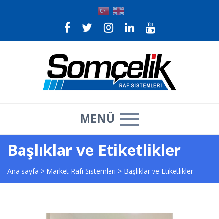
MENÜ
Başlıklar ve Etiketlikler
Ana sayfa
>
Market Rafı Sistemleri
>
Başlıklar ve Etiketlikler