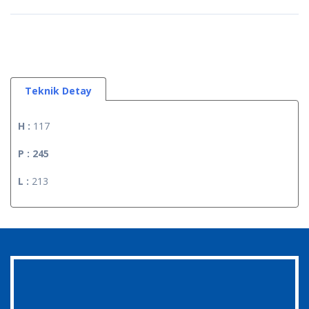
Teknik Detay
H :
117
P : 245
L :
213