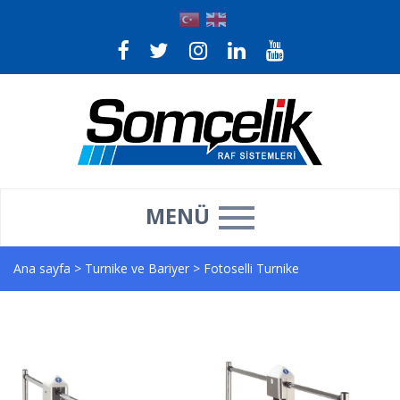
MENÜ
Ana sayfa
>
Turnike ve Bariyer
>
Fotoselli Turnike