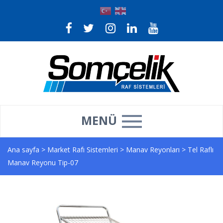
MENÜ
Ana sayfa
>
Market Rafı Sistemleri
>
Manav Reyonları
>
Tel Raflı
Manav Reyonu Tip-07