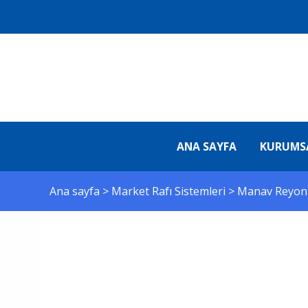
ANA SAYFA
KURUMS
Ana sayfa
>
Market Rafı Sistemleri
>
Manav Reyon