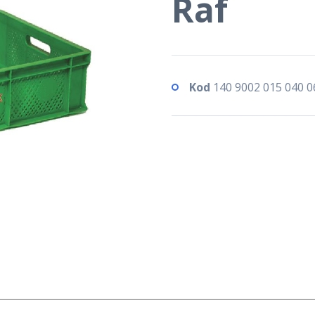
Raf
Kod
140 9002 015 040 0