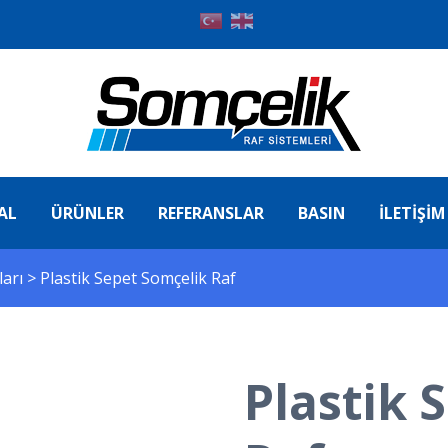
AL
ÜRÜNLER
REFERANSLAR
BASIN
İLETIŞIM
ları
>
Plastik Sepet Somçelik Raf
Plastik 