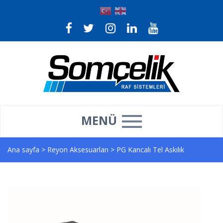
MENÜ
Ana sayfa
>
Reyon Aksesuarları
>
PG Kancalı Tel Askılık